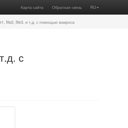
Карта сайта
Обратная связь
RU
, file2, file3, и т.д. с помощью макроса
т.д. с