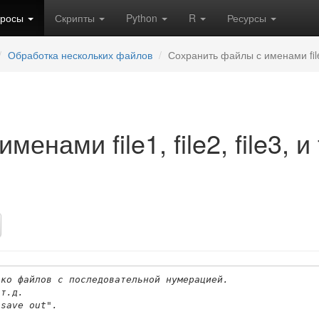
кросы
Скрипты
Python
R
Ресурсы
Обработка нескольких файлов
Сохранить файлы с именами file1
нами file1, file2, file3, и 
ько файлов с последовательной нумерацией.
 т.д.
"save out".