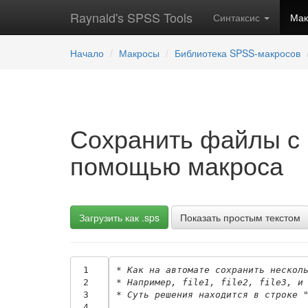
Raynald's SPSS Tools
Синтаксис
Ма
Начало
Макросы
Библиотека SPSS-макросов
Сохранить файлы с име
помощью макроса
Загрузить как .sps
Показать простым текстом
 1
* Как на автомате сохранить нескол
 2
* Например, file1, file2, file3, и
 3
* Суть решения находится в строке 
 4