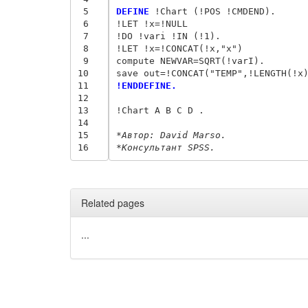
 5
DEFINE
 !Chart (!POS !CMDEND).

 6
!LET !x=!NULL

 7
!DO !vari !IN (!1).

 8
!LET !x=!CONCAT(!x,"x")

 9
compute NEWVAR=SQRT(!varI).

10
11
!ENDDEFINE.
12
13
!Chart A B C D .

14
15
*Автор: David Marso.
16
*Консультант SPSS.
Related pages
...