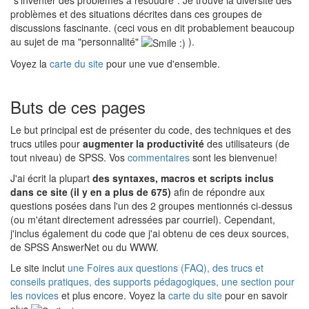
"s'inventer des problèmes à résoudre". Je trouve la diversité des
problèmes et des situations décrites dans ces groupes de
discussions fascinante. (ceci vous en dit probablement beaucoup
au sujet de ma "personnalité"
).
Voyez la
carte du site
pour une vue d'ensemble.
Buts de ces pages
Le but principal est de présenter du code, des techniques et des
trucs utiles pour
augmenter la productivité
des utilisateurs (de
tout niveau) de SPSS. Vos
commentaires
sont les bienvenue!
J'ai écrit la plupart
des syntaxes, macros et scripts inclus
dans ce site (il y en a plus de 675)
afin de répondre aux
questions posées dans l'un des 2 groupes mentionnés ci-dessus
(ou m'étant directement adressées par courriel). Cependant,
j'inclus également du code que j'ai obtenu de ces deux sources,
de SPSS AnswerNet ou du WWW.
Le site inclut
une Foires aux questions (FAQ), des trucs et
conseils pratiques, des supports pédagogiques, une section pour
les novices
et plus encore. Voyez la
carte du site
pour en savoir