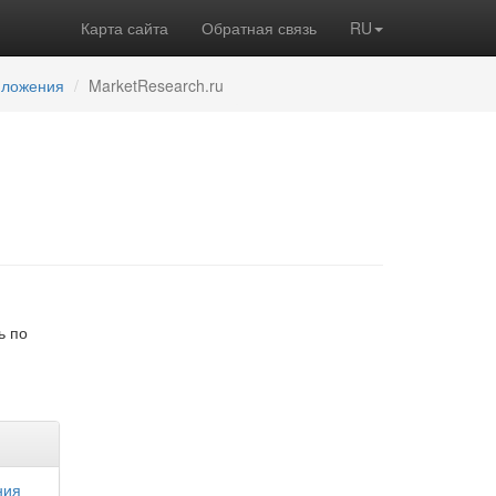
Карта сайта
Обратная связь
RU
иложения
MarketResearch.ru
ь по
ния