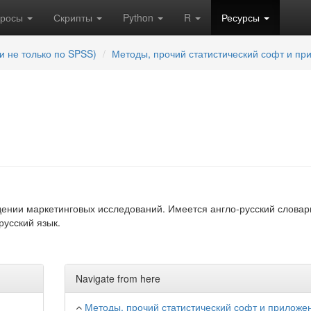
кросы
Скрипты
Python
R
Ресурсы
и не только по SPSS)
Методы, прочий статистический софт и пр
дении маркетинговых исследований. Имеется англо-русский словар
русский язык.
Navigate from here
Методы, прочий статистический софт и приложе