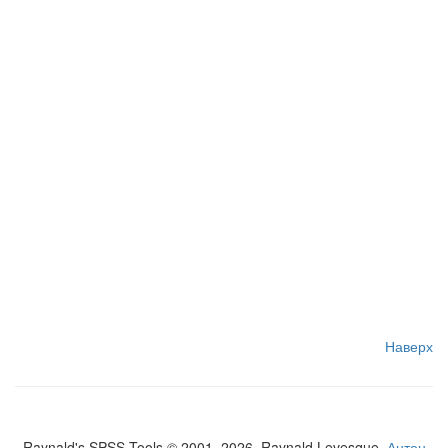
Наверх
Raynald's SPSS Tools © 2001–2026, Raynald Levesque,
Антон