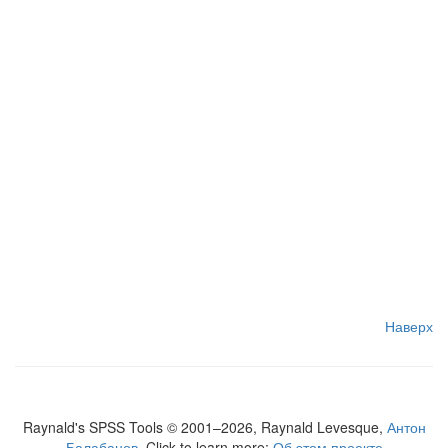
Наверх
Raynald's SPSS Tools © 2001–2026, Raynald Levesque,
Антон
Балабанов
. Click to learn more:
Об этом проекте