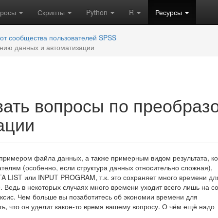
кросы
Скрипты
Python
R
Ресурсы
 от сообщества пользователей SPSS
анию данных и автоматизации
вать вопросы по преобраз
ации
о примером файла данных, а также примерным видом результата, к
телям (особенно, если структура данных относительно сложная),
A LIST или INPUT PROGRAM, т.к. это сохраняет много времени дл
с. Ведь в некоторых случаях много времени уходит всего лишь на с
аксис. Чем больше вы позаботитесь об экономии времени для
ь, что он уделит какое-то время вашему вопросу. О чём ещё надо