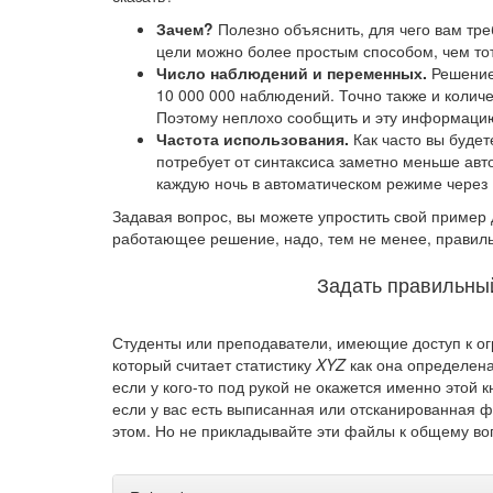
Зачем?
Полезно объяснить, для чего вам тре
цели можно более простым способом, чем тот
Число наблюдений и переменных.
Решение 
10 000 000 наблюдений. Точно также и колич
Поэтому неплохо сообщить и эту информаци
Частота использования.
Как часто вы будет
потребует от синтаксиса заметно меньше авто
каждую ночь в автоматическом режиме через Pro
Задавая вопрос, вы можете упростить свой пример д
работающее решение, надо, тем не менее, правиль
Задать правильны
Студенты или преподаватели, имеющие доступ к ог
который считает статистику
XYZ
как она определена
если у кого-то под рукой не окажется именно этой к
если у вас есть выписанная или отсканированная ф
этом. Но не прикладывайте эти файлы к общему воп