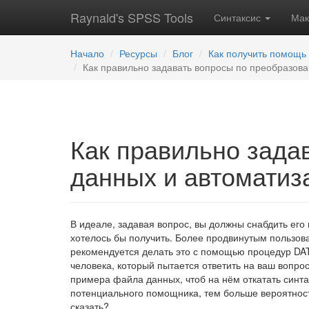
Raynald's SPSS Tools
Синтаксис
Ма
Начало
Ресурсы
Блог
Как получить помощь
Как правильно задавать вопросы по преобразов
Как правильно зада
данных и автоматиз
В идеале, задавая вопрос, вы должны снабдить ег
хотелось бы получить. Более продвинутым пользова
рекомендуется делать это с помощью процедур DAT
человека, который пытается ответить на ваш вопро
примера файла данных, чтоб на нём откатать синт
потенциального помощника, тем больше вероятност
сказать?