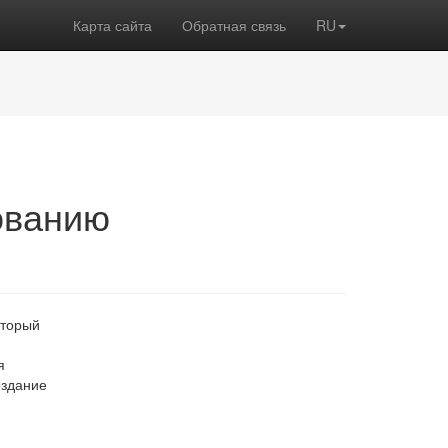
Карта сайта
Обратная связь
RU
ованию
оторый
я
оздание