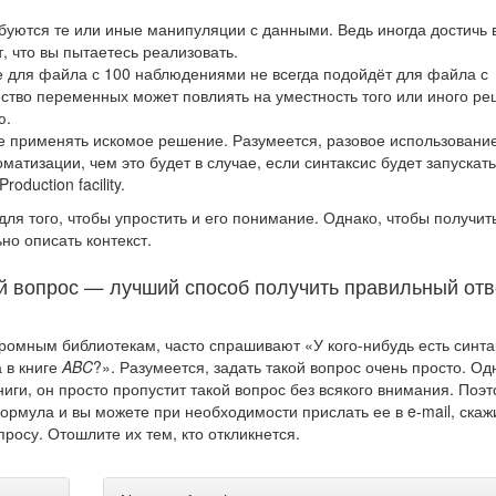
буются те или иные манипуляции с данными. Ведь иногда достичь
, что вы пытаетесь реализовать.
для файла с 100 наблюдениями не всегда подойдёт для файла с
ество переменных может повлиять на уместность того или иного ре
ю.
е применять искомое решение. Разумеется, разовое использовани
матизации, чем это будет в случае, если синтаксис будет запускат
duction facility.
ля того, чтобы упростить и его понимание. Однако, чтобы получит
но описать контекст.
й вопрос — лучший способ получить правильный от
ромным библиотекам, часто спрашивают «У кого-нибудь есть синта
 в книге
ABC
?». Разумеется, задать такой вопрос очень просто. Од
ниги, он просто пропустит такой вопрос без всякого внимания. Поэ
ормула и вы можете при необходимости прислать ее в e-mail, скаж
росу. Отошлите их тем, кто откликнется.