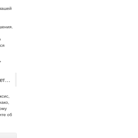
 вашей
шения.
е
ься
ь
вет…
ксис,
нако,
тому
ите об