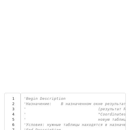
  1
'Begin Description
  2
'Назначение: 	В назначенном окне 
  3
'				(результа
  4
'				"Coordina
  5
'				новую таб
  6
'Условия: нужные таблицы находятся в назначен
  7
'End Description