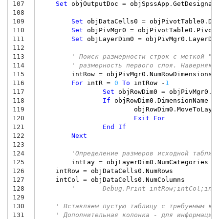
107
Set
objOutputDoc
=
objSpssApp
.
GetDesignat
108
109
Set
objDataCells0
=
objPivotTable0
.
Da
110
Set
objPivMgr0
=
objPivotTable0
.
Pivot
111
Set
objLayerDim0
=
objPivMgr0
.
LayerDi
112
113
' Поиск размерности строк с меткой "T
114
' размерность первого слоя. Наверняка
115
intRow
=
objPivMgr0
.
NumRowDimensions
116
For
intR
=
0
To
intRow
-
1
117
Set
objRowDim0
=
objPivMgr0
.
R
118
If
objRowDim0
.
DimensionName
119
objRowDim0
.
MoveToLaye
120
Exit
For
121
End
If
122
Next
123
124
'Определение размеров исходной таблиц
125
intLay
=
objLayerDim0
.
NumCategories
126
intRow
=
objDataCells0
.
NumRows
127
intCol
=
objDataCells0
.
NumColumns
128
129
130
' Вставляем пустую таблицу с требуемым ко
131
' Дополнительная колонка - для информации