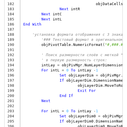
182
objDataCells
.
183
Next
intR
184
Next
intC
185
Next
intL
186
End
With
187
188
'установка формата отображения с 3 знакам
189
'### Текстовый формат в оригинальном 
190
objPivotTable
.
NumericFormat
(
"#,###.##
191
192
' Поиск размерности слоёв с меткой "T
193
' в первую размерность строк:
194
intLay
=
objPivMgr
.
NumLayerDimensions
195
For
intL
=
0
To
intLay
-
1
196
Set
objLayerDim
=
objPivMgr
.
L
197
If
objLayerDim
.
DimensionName
198
objLayerDim
.
MoveToRow
199
Exit
For
200
End
If
201
Next
202
203
For
intL
=
0
To
intLay
-
1
204
Set
objLayerDim0
=
objPivMgr0
205
If
objLayerDim0
.
DimensionName
206
objLayerDim0
.
MoveToRo