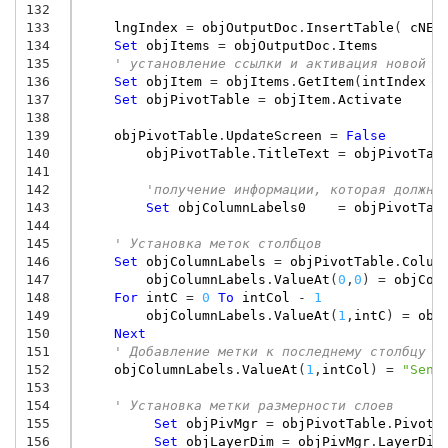
132
133
lngIndex
=
objOutputDoc
.
InsertTable
(
cNEW
134
Set
objItems
=
objOutputDoc
.
Items
135
' установление ссылки и активация новой т
136
Set
objItem
=
objItems
.
GetItem
(
intIndex
+
137
Set
objPivotTable
=
objItem
.
Activate
138
139
objPivotTable
.
UpdateScreen
=
False
140
objPivotTable
.
TitleText
=
objPivotTab
141
142
'получение информации, которая должна
143
Set
objColumnLabels0
=
objPivotTab
144
145
' Установка меток столбцов
146
Set
objColumnLabels
=
objPivotTable
.
Colum
147
objColumnLabels
.
ValueAt
(
0
,
0
)
=
objCol
148
For
intC
=
0
To
intCol
-
1
149
objColumnLabels
.
ValueAt
(
1
,
intC
)
=
obj
150
Next
151
' Добавление метки к последнему столбцу
152
objColumnLabels
.
ValueAt
(
1
,
intCol
)
=
"Sens
153
154
' Установка метки размерности слоев
155
Set
objPivMgr
=
objPivotTable
.
PivotM
156
Set
objLayerDim
=
objPivMgr
.
LayerDim