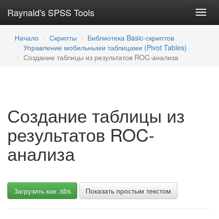
Raynald's SPSS Tools
Toggl
navig
Начало
Скрипты
Библиотека Basic-скриптов
Управление мобильными таблицами (Pivot Tables)
Создание таблицы из результатов ROC-анализа
Создание таблицы из
результатов ROC-
анализа
Загрузить как .sbs
Показать простым текстом