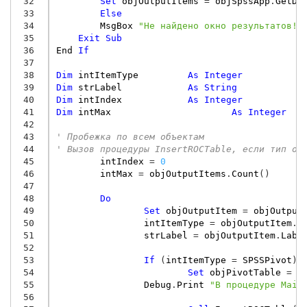
 32
Set
objOutputItems
=
objSpssApp
.
GetDe
 33
Else
 34
MsgBox
"Не найдено окно результатов!"
 35
Exit
Sub
 36
End
If
 37
 38
Dim
intItemType
As
Integer
'
 39
Dim
strLabel
As
String
 40
Dim
intIndex
As
Integer
 41
Dim
intMax
As
Integer
 42
 43
' Пробежка по всем объектам
 44
' Вызов процедуры InsertROCTable, если тип об
 45
intIndex
=
0
 46
intMax
=
objOutputItems
.
Count
()
 47
 48
Do
 49
Set
objOutputItem
=
objOutput
 50
intItemType
=
objOutputItem
.
S
 51
strLabel
=
objOutputItem
.
Labe
 52
 53
If
(
intItemType
=
SPSSPivot
)
 54
Set
objPivotTable
=
o
 55
Debug
.
Print
"В процедуре Main
 56