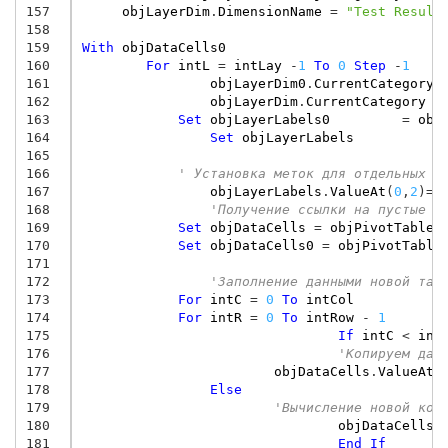
157
objLayerDim
.
DimensionName
=
"Test Result
158
159
With
objDataCells0
160
For
intL
=
intLay
-
1
To
0
Step
-
1
161
objLayerDim0
.
CurrentCategory
162
objLayerDim
.
CurrentCategory
=
163
Set
objLayerLabels0
=
obj
164
Set
objLayerLabels
165
166
' Установка меток для отдельных с
167
objLayerLabels
.
ValueAt
(
0
,
2
)
=
o
168
'Получение ссылки на пустые я
169
Set
objDataCells
=
objPivotTable
.
170
Set
objDataCells0
=
objPivotTable
171
172
'Заполнение данными новой таб
173
For
intC
=
0
To
intCol
174
For
intR
=
0
To
intRow
-
1
175
If
intC
<
int
176
'Копируем дан
177
objDataCells
.
ValueAt
(
178
Else
179
'Вычисление новой кол
180
objDataCells
.
181
End
If