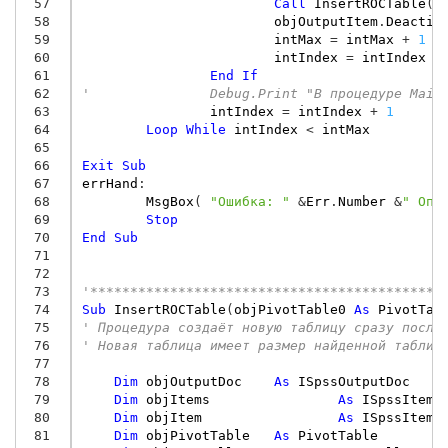
 57
Call
InsertROCTable
(
o
 58
objOutputItem
.
Deactiv
 59
intMax
=
intMax
+
1
 60
intIndex
=
intIndex
+
 61
End
If
 62
'		Debug.Print "В процедуре Mai
 63
intIndex
=
intIndex
+
1
 64
Loop
While
intIndex
<
intMax
 65
 66
Exit
Sub
 67
errHand
:
 68
MsgBox
(
"Ошибка: "
&
Err
.
Number
&
" Опи
 69
Stop
 70
End
Sub
 71
 72
 73
'********************************************
 74
Sub
InsertROCTable
(
objPivotTable0
As
PivotTab
 75
' Процедура создаёт новую таблицу сразу после
 76
' Новая таблица имеет размер найденной таблиц
 77
 78
Dim
objOutputDoc
As
ISpssOutputDoc
 79
Dim
objItems
As
ISpssItems
 80
Dim
objItem
As
ISpssItem
 81
Dim
objPivotTable
As
PivotTable