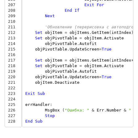
207
Exit
For
208
End
If
209
Next
210
211
'Обновление (перерисовка с автоподгон
212
Set
objItem
=
objItems
.
GetItem
(
intIndex
)
213
Set
objPivotTable
=
objItem
.
Activate
214
objPivotTable
.
Autofit
215
objPivotTable
.
UpdateScreen
=
True
216
217
Set
objItem
=
objItems
.
GetItem
(
intIndex
+
1
218
Set
objPivotTable
=
objItem
.
Activate
219
objPivotTable
.
Autofit
220
objPivotTable
.
UpdateScreen
=
True
221
objItem
.
Deactivate
222
223
Exit
Sub
224
225
errHandler
:
226
MsgBox
(
"Ошибка: "
&
Err
.
Number
&
" О
227
Stop
228
End
Sub