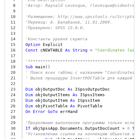
  8
'Автор: Raynald Levesque, rlevesque@videotron
  9
 10
'Размещение: http://www.spsstools.ru/Scripts/
 11
'Перевод: А. Балабанов, 11.01.2009.
 12
'Проверено: SPSS 15.0.0.
 13
 14
'Константы уровня скрипта
 15
Option
Explicit
 16
Const
cNEWTABLE
As
String
=
"Coordinates (wit
 17
 18
'********************************************
 19
Sub
main
()
 20
' Поиск всех таблиц с названием "Coordinates 
 21
' Вызов процедуры InsertROCTable для каждой н
 22
 23
Dim
objOutputDoc
As
ISpssOutputDoc
 24
Dim
objOutputItems
As
ISpssItems
 25
Dim
objOutputItem
As
ISpssItem
 26
Dim
objPivotTable
As
PivotTable
 27
On
Error
GoTo
errHand
 28
 29
'Продолжаем выполнение программы только если 
 30
If
objSpssApp
.
Documents
.
OutputDocCount
>
0
Th
 31
'Установление ссылки на коллекцию объектов из