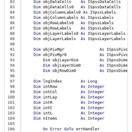
 82
Dim
objDataCells
As
ISpssDataCells
 83
Dim
objDataCells0
As
ISpssDataCells
 84
Dim
objColumnLabels0
As
ISpssLabels
 85
Dim
objColumnLabels
As
ISpssLabels
 86
Dim
objRowLabels0
As
ISpssLabels
 87
Dim
objRowLabels
As
ISpssLabels
 88
Dim
objLayerLabels0
As
ISpssLayerLabels
 89
Dim
objLayerLabels
As
ISpssLayerLabels
 90
 91
Dim
objPivMgr
As
ISpssPivot
 92
Dim
objPivMgr0
As
ISpssPivot
 93
Dim
objLayerDim
As
ISpssDimen
 94
Dim
objLayerDim0
As
ISpssDimen
 95
Dim
objRowDim0
As
ISpssDimen
 96
 97
Dim
lngIndex
As
Long
 98
Dim
intRow
As
Integer
 99
Dim
intCol
As
Integer
100
Dim
intLay
As
Integer
101
Dim
intR
As
Integer
102
Dim
intC
As
Integer
103
Dim
intL
As
Integer
104
Dim
nItems
As
Integer
105
106
On
Error
GoTo
errHandler