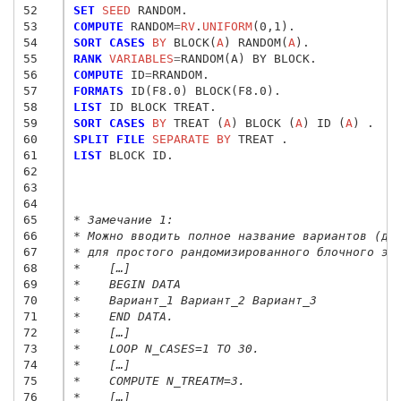
52
SET
 SEED
53
COMPUTE
 RANDOM
=
RV
.
UNIFORM
54
SORT CASES
 BY
 BLOCK(
A
) RANDOM(
A
55
RANK
 VARIABLES
=
56
COMPUTE
 ID
=
57
FORMATS
58
LIST
59
SORT CASES
 BY
 TREAT (
A
) BLOCK (
A
) ID (
A
60
SPLIT FILE
 SEPARATE BY
61
LIST
 BLOCK ID.

62
63
64
65
* Замечание 1:
66
* Можно вводить полное название вариантов (до
67
* для простого рандомизированного блочного эк
68
*    […]
69
*    BEGIN DATA
70
*    Вариант_1 Вариант_2 Вариант_3
71
*    END DATA.
72
*    […]
73
*    LOOP N_CASES=1 TO 30.
74
*    […]
75
*    COMPUTE N_TREATM=3.
76
*    […]