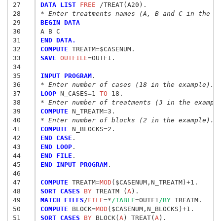
27
DATA LIST
 FREE
28
* Enter treatments names (A, B and C in the e
29
BEGIN DATA
30
A B C 
31
END DATA.
32
COMPUTE
 TREATM
=
33
SAVE
 OUTFILE
=
OUTF1.

34
35
INPUT PROGRAM
36
* Enter number of cases (18 in the example).
37
LOOP
 N_CASES
=
1
 TO
38
* Enter number of treatments (3 in the exampl
39
COMPUTE
 N_TREATM
=
40
* Enter number of blocks (2 in the example).
41
COMPUTE
 N_BLOCKS
=
42
END CASE
43
END LOOP
44
END FILE
45
END INPUT PROGRAM
.

46
47
COMPUTE
 TREATM
=
MOD
48
SORT CASES
 BY
 TREATM (
A
49
MATCH FILES
/
FILE
=
*
/TABLE
=
OUTF1
/BY
50
COMPUTE
 BLOCK
=
MOD
51
SORT CASES
 BY
 BLOCK(
A
) TREAT(
A