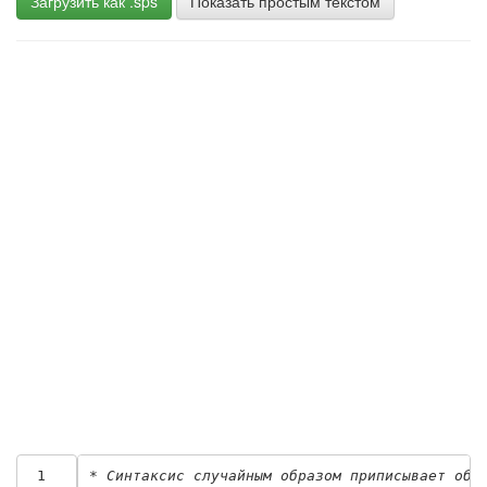
Загрузить как .sps
Показать простым текстом
 1
* Синтаксис случайным образом приписывает объ