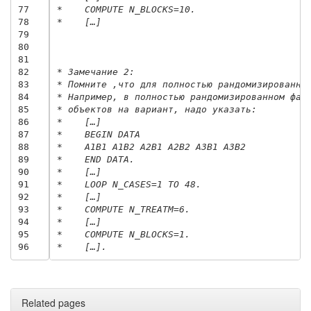
77
*    COMPUTE N_BLOCKS=10.
78
*    […]
79
80
81
82
* Замечание 2:
83
* Помните ,что для полностью рандомизированно
84
* Например, в полностью рандомизированном фак
85
* объектов на вариант, надо указать: 
86
*    […]
87
*    BEGIN DATA
88
*    A1B1 A1B2 A2B1 A2B2 A3B1 A3B2
89
*    END DATA.
90
*    […]
91
*    LOOP N_CASES=1 TO 48.
92
*    […]
93
*    COMPUTE N_TREATM=6.
94
*    […]
95
*    COMPUTE N_BLOCKS=1.
96
*    […].
Related pages