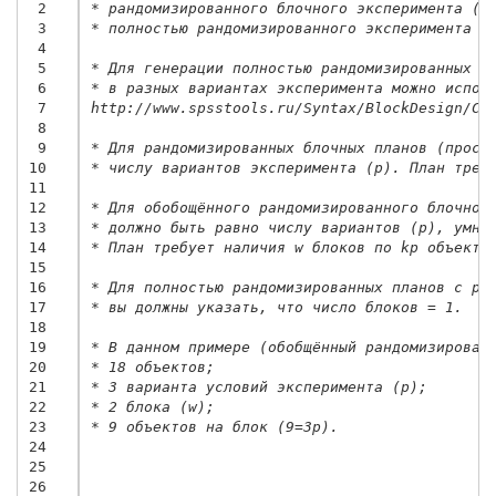
 2
* рандомизированного блочного эксперимента (п
 3
* полностью рандомизированного эксперимента с
 4
 5
* Для генерации полностью рандомизированных п
 6
* в разных вариантах эксперимента можно испол
 7
http://www.spsstools.ru/Syntax/BlockDesign/CR
 8
 9
* Для рандомизированных блочных планов (прост
10
* числу вариантов эксперимента (p). План треб
11
12
* Для обобощённого рандомизированного блочног
13
* должно быть равно числу вариантов (p), умно
14
* План требует наличия w блоков по kp объекто
15
16
* Для полностью рандомизированных планов с ра
17
* вы должны указать, что число блоков = 1.
18
19
* В данном примере (обобщённый рандомизирован
20
* 18 объектов;
21
* 3 варианта условий эксперимента (p);
22
* 2 блока (w);
23
* 9 объектов на блок (9=3p).
24
25
26