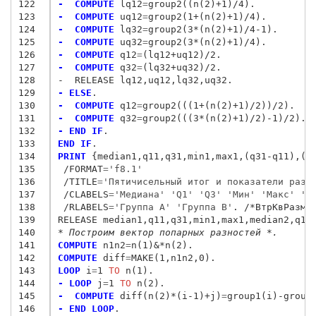
122
-  COMPUTE
 lq12
=
123
-  COMPUTE
 uq12
=
124
-  COMPUTE
 lq32
=
125
-  COMPUTE
 uq32
=
126
-  COMPUTE
 q12
=
127
-  COMPUTE
 q32
=
128
-  RELEASE lq12,uq12,lq32,uq32.
129
- ELSE
130
-  COMPUTE
 q12
=
131
-  COMPUTE
 q32
=
132
- END IF
133
END IF
134
PRINT
 {median1,q11,q31,min1,max1,(q31-q11),(m
135
/FORMAT
=
'f8.1'
136
/TITLE
=
'Пятичисельный итог и показатели разб
137
/CLABELS
=
'Медиана' 'Q1' 'Q3' 'Мин' 'Макс' 'В
138
/RLABELS
=
'Группа A' 'Группа B'
. /*ВтрКвРазм -
139
140
* Построим вектор попарных разностей *.
141
COMPUTE
 n1n2
=
n(1)
&
142
COMPUTE
 diff
=
143
LOOP
 i
=
1
 TO
144
- LOOP
 j
=
1
 TO
145
-  COMPUTE
 diff(n(2)*(i-1)+j)
=
146
- END LOOP