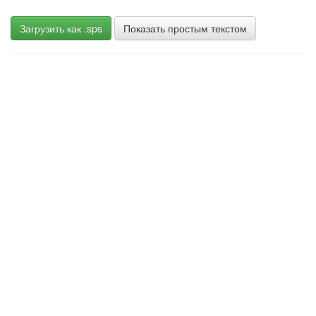
Загрузить как .sps
Показать простым текстом