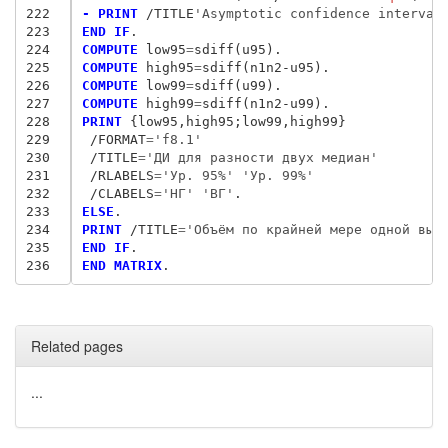
222
- PRINT
 /TITLE
'Asymptotic confidence interval
223
END IF
224
COMPUTE
 low95
=
225
COMPUTE
 high95
=
226
COMPUTE
 low99
=
227
COMPUTE
 high99
=
228
PRINT
 {low95,high95;low99,high99
}
229
/FORMAT
=
'f8.1'
230
/TITLE
=
'ДИ для разности двух медиан'
231
/RLABELS
=
'Ур. 95%' 'Ур. 99%'
232
/CLABELS
=
'НГ' 'ВГ'
233
ELSE
234
PRINT
 /TITLE
=
'Объём по крайней мере одной выб
235
END IF
236
END MATRIX
Related pages
...