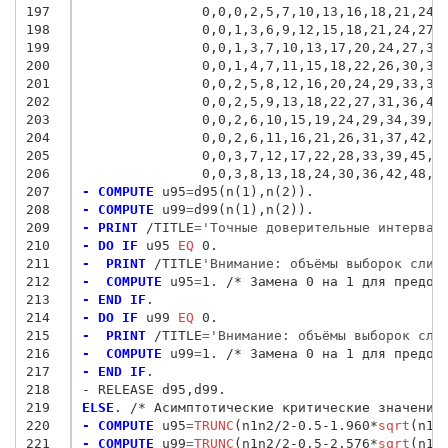
197
               0,0,0,2,5,7,10,13,16,18,21,24,
198
               0,0,1,3,6,9,12,15,18,21,24,27,
199
               0,0,1,3,7,10,13,17,20,24,27,31
200
               0,0,1,4,7,11,15,18,22,26,30,34
201
               0,0,2,5,8,12,16,20,24,29,33,37
202
               0,0,2,5,9,13,18,22,27,31,36,41
203
               0,0,2,6,10,15,19,24,29,34,39,4
204
               0,0,2,6,11,16,21,26,31,37,42,4
205
               0,0,3,7,12,17,22,28,33,39,45,5
206
               0,0,3,8,13,18,24,30,36,42,48,5
207
- COMPUTE
 u95
=
208
- COMPUTE
 u99
=
209
- PRINT
 /TITLE
=
'Точные доверительные интервал
210
- DO IF
 u95
 EQ
211
-  PRINT
 /TITLE
'Внимание: объёмы выборок слиш
212
-  COMPUTE
 u95
=
213
- END IF
214
- DO IF
 u99
 EQ
215
-  PRINT
 /TITLE
=
'Внимание: объёмы выборок сли
216
-  COMPUTE
 u99
=
217
- END IF
218
- RELEASE d95,d99.
219
ELSE
220
- COMPUTE
 u95
=
TRUNC
(n1n2/2-0.5-1.960*
sqrt
221
- COMPUTE
 u99
=
TRUNC
(n1n2/2-0.5-2.576*
sqrt