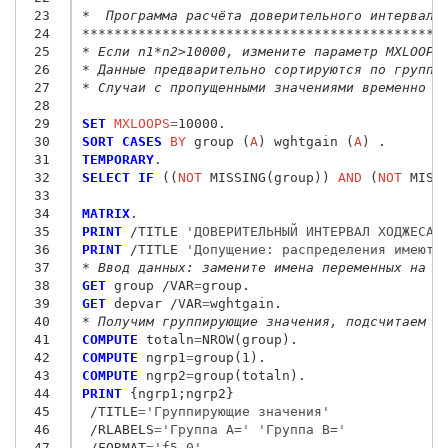
 23
*  Программа расчёта доверительного интервала
 24
*********************************************
 25
* Если n1*n2>10000, измените параметр MXLOOPS
 26
* Данные предварительно сортируются по группи
 27
* Случаи с пропущенными значениями временно у
 28
 29
SET
 MXLOOPS
=
 30
SORT CASES
 BY
 group (
A
) wghtgain (
A
 31
TEMPORARY
 32
SELECT IF
 ((
NOT
 MISSING(group)) 
AND
 (
NOT
 MISSI
 33
 34
MATRIX
 35
PRINT
 /TITLE
 'ДОВЕРИТЕЛЬНЫЙ ИНТЕРВАЛ ХОДЖЕСА-
 36
PRINT
 /TITLE
 'Допущение: распределения имеют 
 37
* Ввод данных: замените имена переменных на а
 38
GET
 group /VAR
=
 39
GET
 depvar /VAR
=
 40
* Получим группирующие значения, подсчитаем о
 41
COMPUTE
 totaln
=
 42
COMPUTE
 ngrp1
=
 43
COMPUTE
 ngrp2
=
 44
PRINT
 {ngrp1;ngrp2
}
 45
/TITLE
=
'Группирующие значения'
 46
/RLABELS
=
'Группа A=' 'Группа B='
 47
/FORMAT
=
'f5.0'