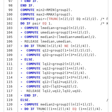
 97
- END IF
 98
END IF
 99
COMPUTE
 min2
=
100
COMPUTE
 max2
=
101
COMPUTE
 pair
=
(
TRUNC
102
DO IF
 pair
 EQ
103
- COMPUTE
 lmedian
=
104
- COMPUTE
 umedian
=
105
- COMPUTE
 median2
=
106
- RELEASE lmedian,umedian.
107
- DO IF
 TRUNC(n(2)/4) 
NE
108
-  COMPUTE
 q12
=
109
-  COMPUTE
 q32
=
110
- ELSE
111
-  COMPUTE
 lq12
=
112
-  COMPUTE
 uq12
=
113
-  COMPUTE
 lq32
=
114
-  COMPUTE
 uq32
=
115
-  COMPUTE
 q12
=
116
-  COMPUTE
 q32
=
117
-  RELEASE lq12,uq12,lq32,uq32.
118
- END IF
119
ELSE
120
- COMPUTE
 median2
=
121
- DO IF
 TRUNC((1+n(2))/4) 
EQ