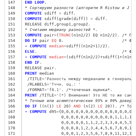
147
END LOOP
148
* Сортируем разности (алгоритм R Ristow и J P
149
COMPUTE
 sdiff
 = 
150
COMPUTE
 sdiff(grade(diff)) 
= 
diff.

151
152
* Считаем медиану разностей *.
153
COMPUTE
 pair
=
(
TRUNC
154
DO IF
 pair
 EQ
155
- COMPUTE
 median
=
156
ELSE
157
- COMPUTE
 median
=
158
END IF
.

159
160
PRINT
161
/TITLE
=
'Разность между медианами в генеральн
162
/RLABELS
=
'Тччн. оц.: '
163
/FORMAT
=
'f8.1'
164
PRINT
 /TITLE
=
'(*) Внимание! Это НЕ то же само
165
* Точные или асимптотические 95% и 99% довери
166
DO IF
 ((n(1) 
LE
 20) 
AND
 (n(2) 
LE
167
- COMPUTE
 d95
=
{
0,0,0,0,0,0,0,0,0,0,0,0,0,0,0,
168
               0,0,0,0,0,0,0,0,0,0,0,1,1,1,1,
169
               0,0,0,0,0,1,1,2,2,3,3,4,4,5,5,
170
               0,0,0,0,1,2,3,4,4,5,6,7,8,9,10
171
               0,0,0,1,2,3,5,6,7,8,9,11,12,13