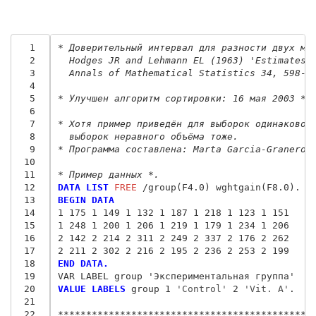
  1
* Доверительный интервал для разности двух ме
  2
  Hodges JR and Lehmann EL (1963) 'Estimates 
  3
  Annals of Mathematical Statistics 34, 598-6
  4
  5
* Улучшен алгоритм сортировки: 16 мая 2003 *.
  6
  7
* Хотя пример приведён для выборок одинаковог
  8
  выборок неравного объёма тоже.
  9
* Программа составлена: Marta Garcia-Granero.
 10
 11
* Пример данных *.
 12
DATA LIST
 FREE
 13
BEGIN DATA
 14
1 175 1 149 1 132 1 187 1 218 1 123 1 151
 15
1 248 1 200 1 206 1 219 1 179 1 234 1 206
 16
2 142 2 214 2 311 2 249 2 337 2 176 2 262
 17
2 211 2 302 2 216 2 195 2 236 2 253 2 199
 18
END DATA.
 19
 20
VALUE LABELS
 group 1
 'Control'
 2
 'Vit. A'
.

 21
 22
*********************************************