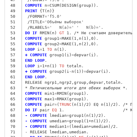
 48
COMPUTE
 n
=
 49
PRINT
 {T(n)
}
 50
/FORMAT
=
'f5.0'
 51
/TITLE
=
'Объёмы выборок'
 52
/RLABELS
=
'   N(a)=' '   N(b)='
 53
DO IF
 RMIN(n) 
GT
 1. /* Не считаем доверительн
 54
COMPUTE
 group1
=
 55
COMPUTE
 group2
=
 56
LOOP
 i
=
1
 TO
 57
+ COMPUTE
 group1(i)
=
 58
END LOOP
 59
LOOP
 i
=
1+n(1) 
TO
 60
+ COMPUTE
 group2(i-n(1))
=
 61
END LOOP
.

 62
 63
* Пятичисельные итоги для обеих выборок *.
 64
COMPUTE
 min1
=
 65
COMPUTE
 max1
=
 66
COMPUTE
 pair
=
(
TRUNC
 67
DO IF
 pair
 EQ
 68
- COMPUTE
 lmedian
=
 69
- COMPUTE
 umedian
=
 70
- COMPUTE
 median1
=
 71
- RELEASE lmedian,umedian.