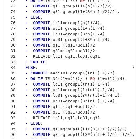
 72
- DO IF
 TRUNC(n(1)/4) 
NE
 73
-  COMPUTE
 q11
=
 74
-  COMPUTE
 q31
=
 75
- ELSE
 76
-  COMPUTE
 lq11
=
 77
-  COMPUTE
 uq11
=
 78
-  COMPUTE
 lq31
=
 79
-  COMPUTE
 uq31
=
 80
-  COMPUTE
 q11
=
 81
-  COMPUTE
 q31
=
 82
-  RELEASE lq11,uq11,lq31,uq31.
 83
- END IF
 84
ELSE
 85
- COMPUTE
 median1
=
 86
- DO IF
 TRUNC((1+n(1))/4) 
EQ
 87
-  COMPUTE
 lq11
=
 88
-  COMPUTE
 uq11
=
 89
-  COMPUTE
 lq31
=
 90
-  COMPUTE
 uq31
=
 91
-  COMPUTE
 q11
=
 92
-  COMPUTE
 q31
=
 93
-  RELEASE lq11,uq11,lq31,uq31.
 94
- ELSE
 95
-  COMPUTE
 q11
=
 96
-  COMPUTE
 q31
=