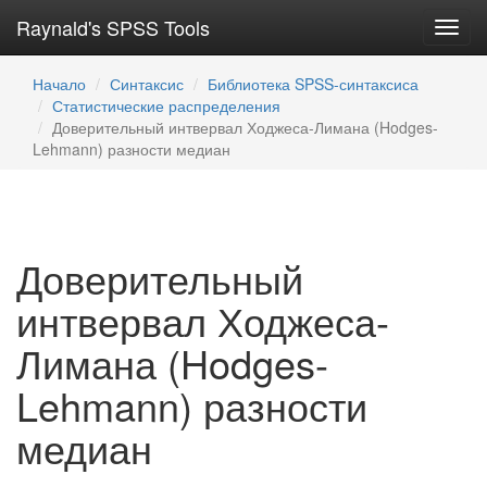
Raynald's SPSS Tools
Toggl
navig
Начало
Синтаксис
Библиотека SPSS-синтаксиса
Статистические распределения
Доверительный интвервал Ходжеса-Лимана (Hodges-
Lehmann) разности медиан
Доверительный
интвервал Ходжеса-
Лимана (Hodges-
Lehmann) разности
медиан