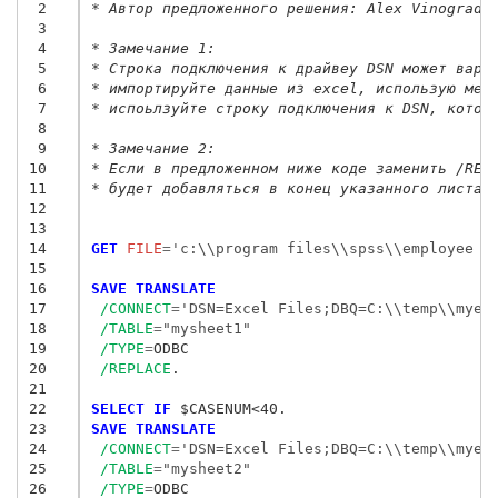
 2
* Автор предложенного решения: Alex Vinogrado
 3
 4
* Замечание 1: 
 5
* Строка подключения к драйвеу DSN может варь
 6
* импортируйте данные из excel, использую мен
 7
* испоьлзуйте строку подключения к DSN, котор
 8
 9
* Замечание 2:
10
* Если в предложенном ниже коде заменить /REP
11
* будет добавляться в конец указанного листа.
12
13
14
GET
 FILE
=
'c:\\program files\\spss\\employee d
15
16
SAVE TRANSLATE
17
/CONNECT
=
'DSN=Excel Files;DBQ=C:\\temp\\myex
18
/TABLE
=
"mysheet1"
19
/TYPE
=
ODBC

20
/REPLACE
.

21
22
SELECT IF
23
SAVE TRANSLATE
24
/CONNECT
=
'DSN=Excel Files;DBQ=C:\\temp\\myex
25
/TABLE
=
"mysheet2"
26
/TYPE
=
ODBC
