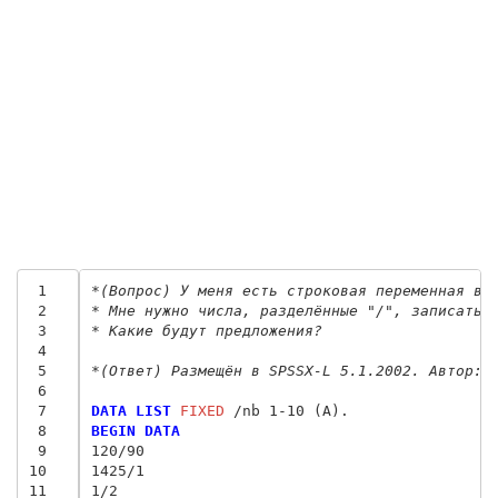
 1
*(Вопрос) У меня есть строковая переменная ви
 2
* Мне нужно числа, разделённые "/", записать 
 3
* Какие будут предложения?
 4
 5
*(Ответ) Размещён в SPSSX-L 5.1.2002. Автор: 
 6
 7
DATA LIST
 FIXED
 8
BEGIN DATA
 9
120/90
10
1425/1
11
1/2