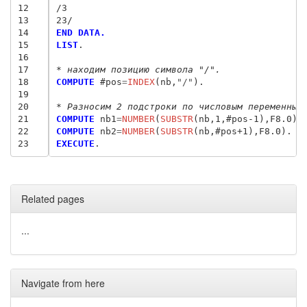
12
/3
13
23/
14
END DATA.
15
LIST
.

16
17
* находим позицию символа "/".
18
COMPUTE
 #pos
=
INDEX
(nb,
"/"
).

19
20
* Разносим 2 подстроки по числовым переменным
21
COMPUTE
 nb1
=
NUMBER
(
SUBSTR
22
COMPUTE
 nb2
=
NUMBER
(
SUBSTR
23
EXECUTE
Related pages
...
Navigate from here