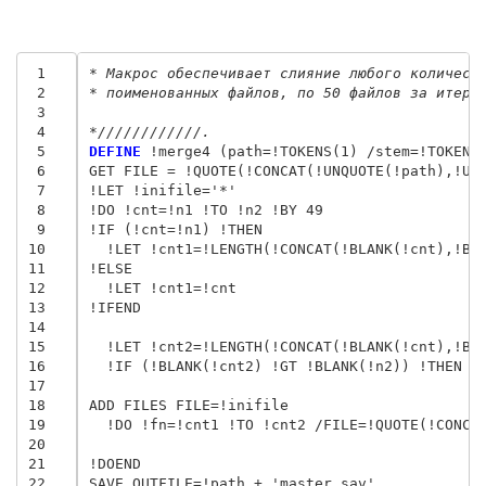
 1
* Макрос обеспечивает слияние любого количест
 2
* поименованных файлов, по 50 файлов за итера
 3
 4
*////////////.
 5
DEFINE
 !merge4 (path=!TOKENS(1) /stem=!TOKENS(
 6
GET FILE = !QUOTE(!CONCAT(!UNQUOTE(!path),!UNQ
 7
!LET !inifile='*'

 8
!DO !cnt=!n1 !TO !n2 !BY 49

 9
!IF (!cnt=!n1) !THEN

10
  !LET !cnt1=!LENGTH(!CONCAT(!BLANK(!cnt),!BLA
11
!ELSE

12
  !LET !cnt1=!cnt

13
!IFEND

14
15
  !LET !cnt2=!LENGTH(!CONCAT(!BLANK(!cnt),!BLA
16
  !IF (!BLANK(!cnt2) !GT !BLANK(!n2)) !THEN !L
17
18
ADD FILES FILE=!inifile

19
  !DO !fn=!cnt1 !TO !cnt2 /FILE=!QUOTE(!CONCAT
20
21
!DOEND

22