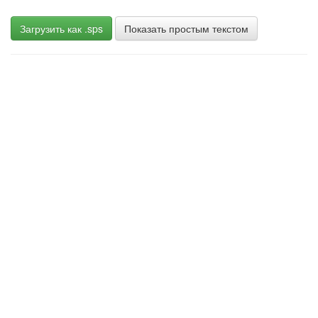
Загрузить как .sps
Показать простым текстом