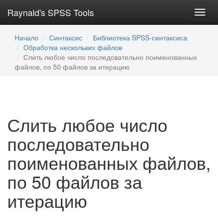
Raynald's SPSS Tools
Toggl
navig
Начало
Синтаксис
Библиотека SPSS-синтаксиса
Обработка нескольких файлов
Слить любое число последовательно поименованных
файлов, по 50 файлов за итерацию
Слить любое число
последовательно
поименованных файлов,
по 50 файлов за
итерацию