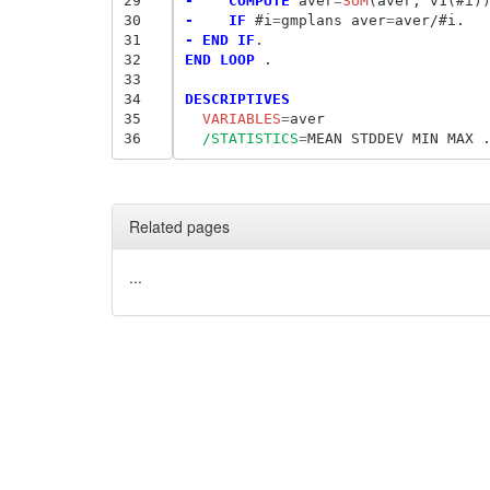
29
-    COMPUTE
 aver
=
SUM
30
-    IF
 #i
=
gmplans aver
=
31
- END IF
32
END LOOP
 .

33
34
DESCRIPTIVES
35
  VARIABLES
=
36
/STATISTICS
=
Related pages
...