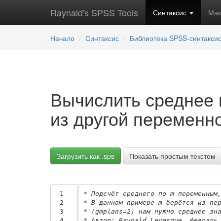
Raynald's SPSS Tools
Синтаксис
Ма
Начало
Синтаксис
Библиотека SPSS-синтакси
Вычислить среднее 
из другой переменн
Загрузить как .sps
Показать простым текстом
 1
* Подсчёт среднего по m переменным
 2
* В данном примере m берётся из пе
 3
* (gmplans=2) нам нужно среднее зн
 4
* Автор: Raynald Levesque, февраль