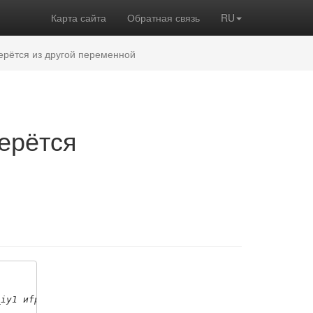
Карта сайта
Обратная связь
RU
ерётся из другой переменной
ерётся
_iy1 иfpr_iy2.