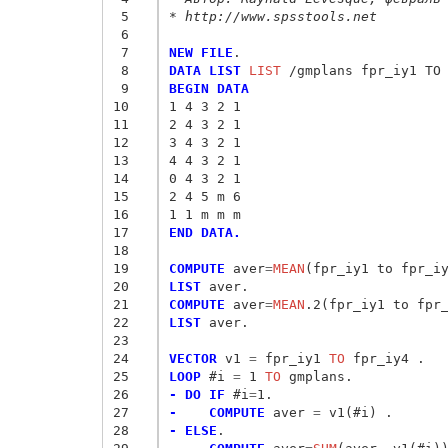
 5
* http://www.spsstools.net
 6
 7
NEW FILE
 8
DATA LIST
 LIST
 9
BEGIN DATA
10
1 4 3 2 1
11
2 4 3 2 1 
12
3 4 3 2 1 
13
4 4 3 2 1
14
0 4 3 2 1
15
2 4 5 m 6
16
1 1 m m m
17
END DATA.
18
19
COMPUTE
 aver
=
MEAN
20
LIST
21
COMPUTE
 aver
=
MEAN
22
LIST
 aver.

23
24
VECTOR
 v1
 = 
fpr_iy1
 TO
25
LOOP
 #i
 = 
1
 TO
26
- DO IF
 #i
=
27
-    COMPUTE
 aver
 = 
28
- ELSE