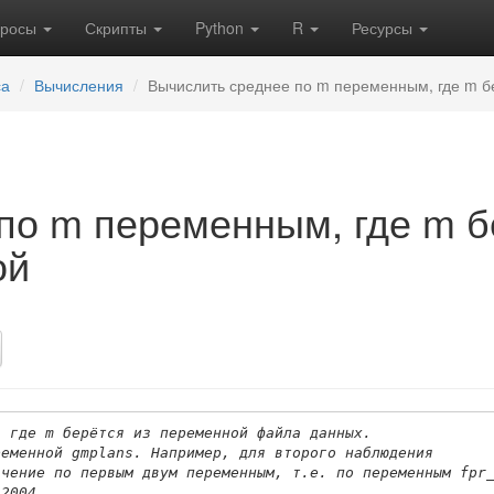
кросы
Скрипты
Python
R
Ресурсы
са
Вычисления
Вычислить среднее по m переменным, где m б
по m переменным, где m б
ой
, где m берётся из переменной файла данных.
ременной gmplans. Например, для второго наблюдения
ачение по первым двум переменным, т.е. по переменным fpr
 2004.